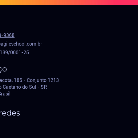
9-9368
agileschool.com.br
.139/0001-25
ço
acota, 185 - Conjunto 1213
 Caetano do Sul - SP,
B
rasil
redes