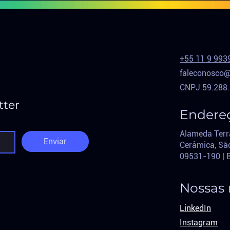
+55 11 9 993
faleconosco@
CNPJ 59.288
tter
Endere
Alameda Terr
Enviar
Cerâmica, São
09531-190 | 
Nossas 
LinkedIn
Instagram