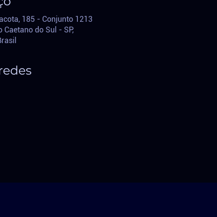
ço
acota, 185 - Conjunto 1213
 Caetano do Sul - SP,
B
rasil
redes