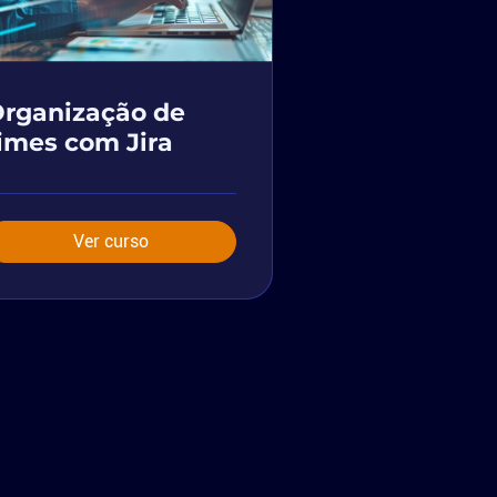
rganização de
imes com Jira
Ver curso