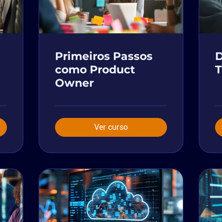
Primeiros Passos
D
como Product
T
Owner
Ver curso