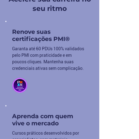
seu ritmo
Renove suas
certificações PMI®
Garanta até 60 PDUs 100% validados
pelo PMI com praticidade e em
poucos cliques. Mantenha suas
credenciais ativas sem complicação.
Aprenda com quem
vive o mercado
Cursos práticos desenvolvidos por