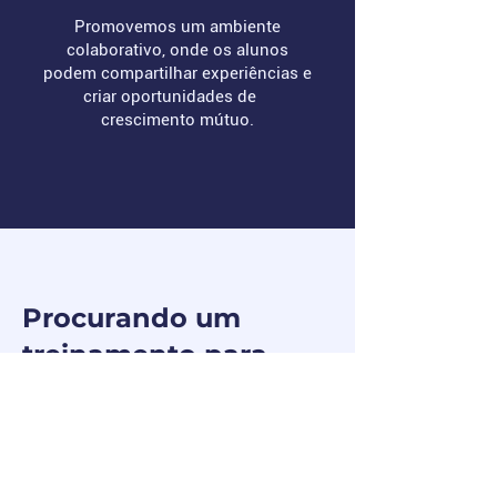
Promovemos um ambiente
colaborativo, onde os alunos
podem compartilhar experiências e
criar oportunidades de
crescimento mútuo.
Procurando um
treinamento para
a sua empresa?
Capacite seu time com treinamentos
exclusivos e aplicáveis ao dia a dia da sua
empresa.